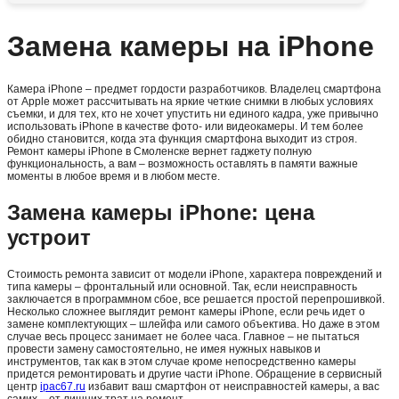
Замена камеры на iPhone
Камера iPhone – предмет гордости разработчиков. Владелец смартфона
от Apple может рассчитывать на яркие четкие снимки в любых условиях
съемки, и для тех, кто не хочет упустить ни единого кадра, уже привычно
использовать iPhone в качестве фото- или видеокамеры. И тем более
обидно становится, когда эта функция смартфона выходит из строя.
Ремонт камеры iPhone в Смоленске вернет гаджету полную
функциональность, а вам – возможность оставлять в памяти важные
моменты в любое время и в любом месте.
Замена камеры iPhone: цена
устроит
Стоимость ремонта зависит от модели iPhone, характера повреждений и
типа камеры – фронтальный или основной. Так, если неисправность
заключается в программном сбое, все решается простой перепрошивкой.
Несколько сложнее выглядит ремонт камеры iPhone, если речь идет о
замене комплектующих – шлейфа или самого объектива. Но даже в этом
случае весь процесс занимает не более часа. Главное – не пытаться
провести замену самостоятельно, не имея нужных навыков и
инструментов, так как в этом случае кроме непосредственно камеры
придется ремонтировать и другие части iPhone. Обращение в сервисный
центр
ipac67.ru
избавит ваш смартфон от неисправностей камеры, а вас
самих – от лишних трат на ремонт.