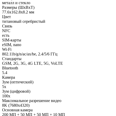
металл и стекло
Размеры (ШхВхТ)
77.6x162.8x8.2 мм
Цвет
титановый серебристый
Связь
NFC
есть
SIM-карты
eSIM, nano
Wi-Fi
802.11b/g/n/ac/ax/be, 2.4/5/6 ГГц
Стандарты
GSM, 2G, 3G, 4G LTE, 5G, VoLTE
Bluetooth
5.4
Камера
Зум (оптический)
5x
Зум (цифровой)
100x
Максимальное разрешение видео
8K (7680x4320)
Основная камера
200 МП + 50 МП + 50 МП + 10 МП