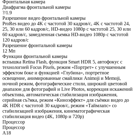
Фронтальная камера
Диафрагма фронтальной камеры
?/1.9
Разрешение видео фронтальной камеры
ProRes видео до 4K с частотой 30 кадров/с, 4K с частотой 24,
25, 30 или 60 кадров/с, HD-видео 1080p с частотой 25, 30 или
60 кадров/с, замедленная съемка HD-видео 1080p с частотой
120 кадров/с
Разрешение фронтальной камеры
12 Мп
Функции фронтальной камеры
вспышка Retina Flash, функция Smart HDR 5, автофокус с
технологией Focus Pixels, режим «Портрет» с улучшенным
эффектом боке и функцией «Глубина», портретное
освещение, анимированные смайлики Animoji и Memoji,
ночной режим, фотографические стили, широкий цветовой
диапазон для фотографий и Live Photos, коррекция искажений
объектива, автоматическая стабилизация изображения,
серийная съ?мка, режим «Киноэффект» для съёмки видео до
4K HDR с частотой 30 кадров/с, режим «Таймлапс» со
стабилизацией изображения, кинематографическая
стабилизация видео (4K, 1080p и 720p)
Процессор
Процессор
A18