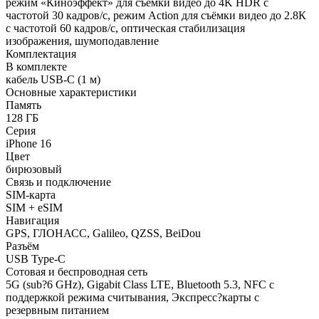
режим «Киноэффект» для съёмки видео до 4K HDR с
частотой 30 кадров/с, режим Action для съёмки видео до 2.8К
с частотой 60 кадров/с, оптическая стабилизация
изображения, шумоподавление
Комплектация
В комплекте
кабель USB-С (1 м)
Основные характеристики
Память
128 ГБ
Серия
iPhone 16
Цвет
бирюзовый
Связь и подключение
SIM-карта
SIM + eSIM
Навигация
GPS, ГЛОНАСС, Galileo, QZSS, BeiDou
Разъём
USB Type-C
Сотовая и беспроводная сеть
5G (sub?6 GHz), Gigabit Class LTE, Bluetooth 5.3, NFC с
поддержкой режима считывания, Экспресс?карты с
резервным питанием