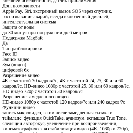
внешней освещённости, датчик приближения
Доп. возможности
Apple Pay, Siri, экстренный вызов SOS через спутник,
распознавание аварий, всегда включенный дисплей,
интеллектуальная система
Защита от воды
до 30 минут при погружении до 6 метров
Поддержка MagSafe
Да
Тип разблокировки
Face ID
Запись видео
Зум (видео)
цифровой 6x
Разрешение видео
4K с частотой 30 кадров/?с, 4K с частотой 24, 25, 30 или 60
кадров/?с, HD-видео 1080p с частотой 25, 30 или 60 кадров/?с,
HD-видео 720p с частотой 30 кадров/?с
Разрешение замедленного видео
HD-видео 1080р c частотой 120 кадров/?с или 240 кадров/?с
Функции видео
запись макровидео, в том числе замедленная съемка и
таймлапс, функция QuickTake, аудиозум, вспышка True Tone,
следящий автофокус, увеличение при воспроизведении,
кинематографическая стабилизация видео (4K, 1080p и 720p),