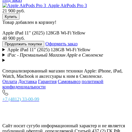
Под заказ
Apple AirPods Pro 3
21 900 руб.
Купить
Товар добавлен в корзину!
Apple iPad 11" (2025) 128GB Wi-Fi Yellow
40 900 руб.
Оформить заказ
Продолжить покупки
Apple iPad 11" (2025) 128GB Wi-Fi Yellow
iPac - Премиальный Магазин Apple в Смоленске
Специализированный магазин техники Apple: iPhone, iPad,
Watch, Macbook и аксессуары к ним в Смоленске.
Оплата
Доставка
Гарантия
Самовывоз
политикой
конфиденциальности
+7 (4812) 33-00-99
г. Смоленск, ул. Ново-Московская 2/8, главный вход,
тел. +7 (4812) 33-00-99 Основной магазин
тел. +7 (4812) 56-62-77 Комиссионный зал
Ежедневно с 10:00 до 21:00
Сайт носит сугубо информационный характер и не является
публичной офертой, определяемой Статьей 437 (2) ГК РФ.