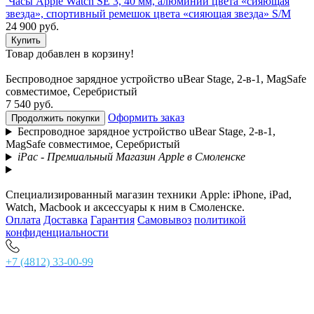
Часы Apple Watch SE 3, 40 мм, алюминий цвета «сияющая
звезда», спортивный ремешок цвета «сияющая звезда» S/M
24 900 руб.
Купить
Товар добавлен в корзину!
Беспроводное зарядное устройство uBear Stage, 2-в-1, MagSafe
совместимое, Серебристый
7 540 руб.
Оформить заказ
Продолжить покупки
Беспроводное зарядное устройство uBear Stage, 2-в-1,
MagSafe совместимое, Серебристый
iPac - Премиальный Магазин Apple в Смоленске
Специализированный магазин техники Apple: iPhone, iPad,
Watch, Macbook и аксессуары к ним в Смоленске.
Оплата
Доставка
Гарантия
Самовывоз
политикой
конфиденциальности
+7 (4812) 33-00-99
г. Смоленск, ул. Ново-Московская 2/8, главный вход,
тел. +7 (4812) 33-00-99 Основной магазин
тел. +7 (4812) 56-62-77 Комиссионный зал
Ежедневно с 10:00 до 21:00