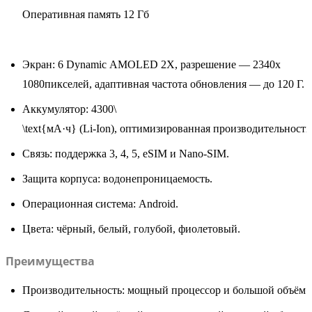
Оперативная память 12 Гб
Экран:
6
Dynamic
AMOLED
2X,
разрешение
—
2340x
1080
пикселей
,
адаптивная
частота
обновления
— до
120 Г
.
Аккумулятор:
4300\
\text{мА·ч}
(Li‑Ion),
оптимизированная
производительность
Связь:
поддержка
3
,
4
,
5
,
eSIM
и
Nano‑SIM.
Защита
корпуса:
водонепроницаемость.
Операционная
система:
Android.
Цвета:
чёрный,
белый,
голубой,
фиолетовый.
Преимущества
Производительность:
мощный
процессор
и
большой
объём