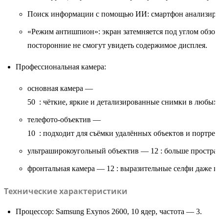
Поиск
информации
с
помощью
ИИ
:
смартфон
анализиру
«Режим
антишпион»
:
экран
затемняется
под
углом
обзор
посторонние
не
смогут
увидеть
содержимое
дисплея.
Профессиональная
камера:
основная
камера
—
50
:
чёткие,
яркие
и
детализированные
снимки
в
любых
телефото‑объектив
—
10
:
подходит
для
съёмки
удалённых
объектов
и
портрет
ультраширокоугольный
объектив
—
12
:
больше
простра
фронтальная
камера
—
12
:
выразительные
селфи
даже
п
Технические
характеристики
Процессор:
Samsung
Exynos
2600,
10
ядер,
частота
—
3
.