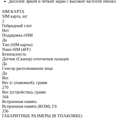
Дисплей:
яркий
и
чёткий
экран
с
высокой
частотой
обновле
SIM КАРТА
SIM карта, шт
2
Гибридный слот
Нет
Поддержка eSIM
Да
Тип (SIM карты)
Nano-SIM (4FF)
Безопасность
Датчик (Сканер) отпечатков пальцев
Да
Сенсор распознавания лица
Да
Вес
Вес (с упаковкой), грамм
270
Вес (устройства), грамм
164
Встроенная память
Встроенная память (ROM), Гб
256
ГАБАРИТНЫЕ РАЗМЕРЫ (В УПАКОВКЕ)