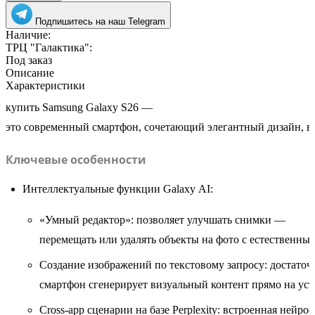
Подпишитесь на наш Telegram
Наличие:
ТРЦ "Галактика":
Под заказ
Описание
Характеристики
купить Samsung
Galaxy
S26
—
это
современный
смартфон,
сочетающий
элегантный
дизайн,
в
Ключевые
особенности
Интеллектуальные
функции
Galaxy
AI:
«Умный
редактор»
:
позволяет
улучшать
снимки
—
перемещать
или
удалять
объекты
на
фото
с
естественны
Создание
изображений
по
текстовому
запросу
:
достаточ
смартфон
сгенерирует
визуальный
контент
прямо
на
уст
Cross‑app
сценарии
на
базе
Perplexity
:
встроенная
нейрос