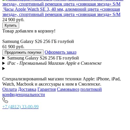
Часы Apple Watch SE 3, 40 мм, алюминий цвета «сияющая
звезда», спортивный ремешок цвета «сияющая звезда» S/M
24 900 руб.
Купить
Товар добавлен в корзину!
Samsung Galaxy S26 256 ГБ голубой
61 900 руб.
Оформить заказ
Продолжить покупки
Samsung Galaxy S26 256 ГБ голубой
iPac - Премиальный Магазин Apple в Смоленске
Специализированный магазин техники Apple: iPhone, iPad,
Watch, Macbook и аксессуары к ним в Смоленске.
Оплата
Доставка
Гарантия
Самовывоз
политикой
конфиденциальности
+7 (4812) 33-00-99
г. Смоленск, ул. Ново-Московская 2/8, главный вход,
тел. +7 (4812) 33-00-99 Основной магазин
тел. +7 (4812) 56-62-77 Комиссионный зал
Ежедневно с 10:00 до 21:00