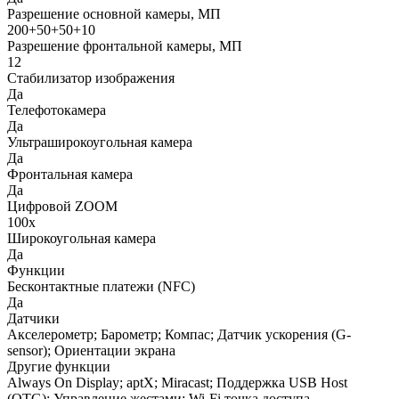
Разрешение основной камеры, МП
200+50+50+10
Разрешение фронтальной камеры, МП
12
Стабилизатор изображения
Да
Телефотокамера
Да
Ультраширокоугольная камера
Да
Фронтальная камера
Да
Цифровой ZOOM
100x
Широкоугольная камера
Да
Функции
Бесконтактные платежи (NFC)
Да
Датчики
Акселерометр; Барометр; Компас; Датчик ускорения (G-
sensor); Ориентации экрана
Другие функции
Always On Display; aptX; Miracast; Поддержка USB Host
(OTG); Управление жестами; Wi-Fi точка доступа